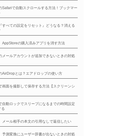
neのSafariで自動スクロールする方法！ブックマー
ト
ne『すべての設定をリセット』どうなる？消える
？
ne、AppStoreの購入済みアプリを消す方法
neのメールアカウントが追加できないときの対処
neのAirDropとは？エアドロップの使い方
neで画面を撮影して保存する方法【スクリーンシ
】
neで自動ロックでスリープになるまでの時間設定
する
ne、メール相手の本文の引用なしで返信したい
ne、予測変換にユーザー辞書が出ないときの対処