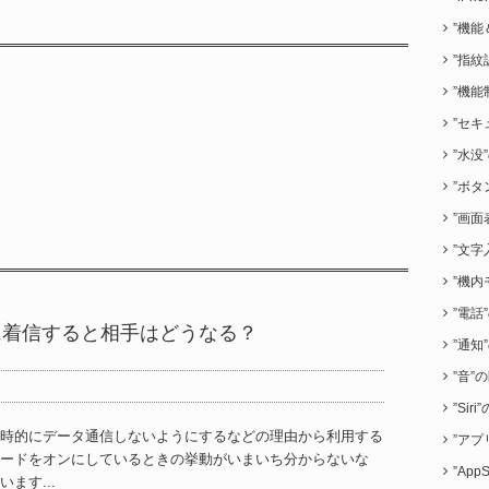
”機能
”指紋
”機能
”セキ
”水没
”ボタ
”画面
”文字
”機内
”電話
中に着信すると相手はどうなる？
”通知
”音”
”Sir
時的にデータ通信しないようにするなどの理由から利用する
”アプ
ードをオンにしているときの挙動がいまいち分からないな
”App
ます...