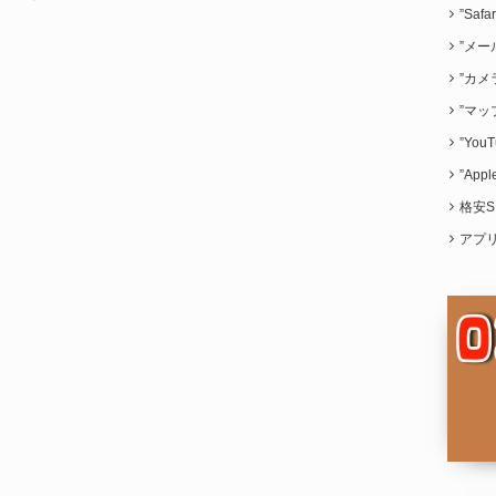
”Saf
”メー
”カメ
”マッ
”Yo
”App
格安S
アプ