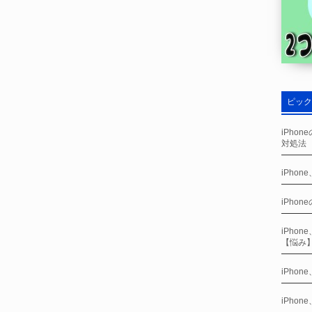
ピック
iPho
対処法
iPho
iPho
iPho
【悩み
iPho
iPho