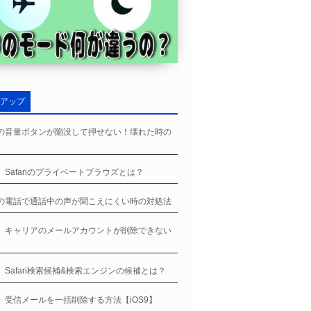
アップ
neの音量ボタンが陥没して押せない！壊れた時の
ne、Safariのプライベートブラウズとは？
neの電話で通話中の声が聞こえにくい時の対処法
ne、キャリアのメールアカウントが削除できない
】
ne、Safari検索候補&検索エンジンの候補とは？
ne、受信メールを一括削除する方法【iOS9】