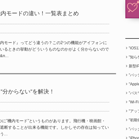
と機内モードの違い！一覧表まとめ
内モード』ってどう違うの？この2つの機能がアイフォンに
”iO
いるときの挙動がどういうものなのかがよく分からないので
...
”知
新型i
”バッ
”App
る”分からない”を解決！
”パス
”Wi
”アッ
”初期
つに”機内モード”というものがあります。飛行機・映画館・
遮断することが出来る機能です。しかしその存在は知ってい
”バッ
...
”iP