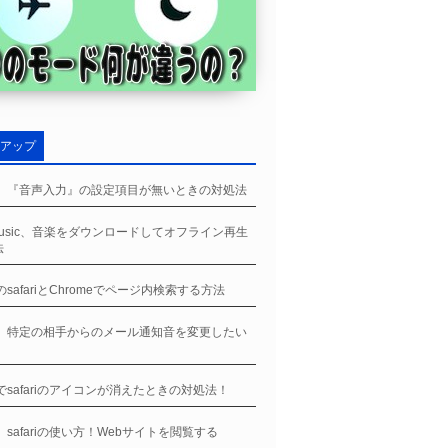
アップ
ne、『音声入力』の設定項目が無いときの対処法
eMusic、音楽をダウンロードしてオフライン再生
法
eのsafariとChromeでページ内検索する方法
ne、特定の相手からのメール通知音を変更したい
】
neでsafariのアイコンが消えたときの対処法！
ne、safariの使い方！Webサイトを閲覧する