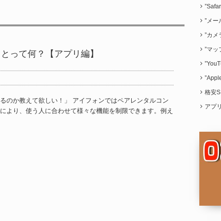
”Saf
”メー
”カメ
”マッ
ることって何？【アプリ編】
”Yo
”App
格安S
るのか教えて欲しい！」 アイフォンではペアレンタルコン
アプ
により、使う人に合わせて様々な機能を制限できます。例え