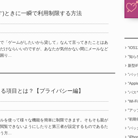
に渡す)ときに一瞬で利用制限する方法
で「ゲームがしたいから貸して」なんて言ってきたことはあ
”iO
だけならいいのですが、あなたが気付かない間にメールなど
り...
”知
新型i
”バッ
”App
できる項目とは？【プライバシー編】
”パス
”Wi
”アッ
”初期
ルを使って様々な機能を簡単に制限できます。そもそも親が
閲覧できないようにしたりと第三者が設定するものであるた
”バッ
方...
”iP