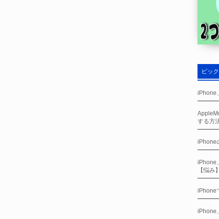
ピック
iPho
Appl
する方
iPhon
iPho
【悩み
iPho
iPho