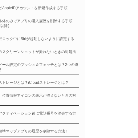
neでAppleIDアカウントを新規作成する手順
ne本体のみでアプリの購入履歴を削除する手順
11以降】
neでロック中にSiriが起動しないように設定する
neのスクリーンショットが撮れないときの対処法
neメール設定のプッシュ＆フェッチとは？2つの違
説
neストレージとは？iCloudストレージとは？
ne、位置情報アイコンの表示が消えないときの対
neアクティベーション後に電話番号を消去する方
ne標準マップアプリの履歴を削除する方法！