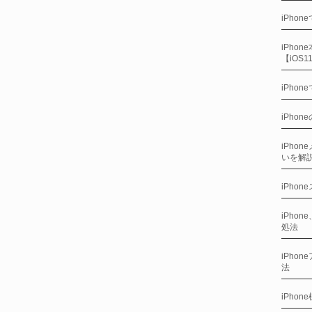
iPho
iPho
【iOS
iPho
iPho
iPho
いを解
iPho
iPho
処法
iPho
法
iPho