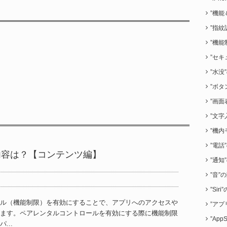
”機能
”指紋
”機能
”セキ
”水没
”ボタ
”画面
”文字
”機内
”電話
る内容は？【コンテンツ編】
”通知
”音”
”Sir
ル（機能制限）を有効にすることで、アプリへのアクセスや
”アプ
きます。ペアレンタルコントロールを有効にする際に機能制限
”App
...