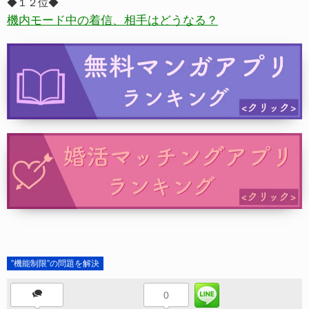
◆１２位◆
機内モード中の着信、相手はどうなる？
”機能制限”の問題を解決
0