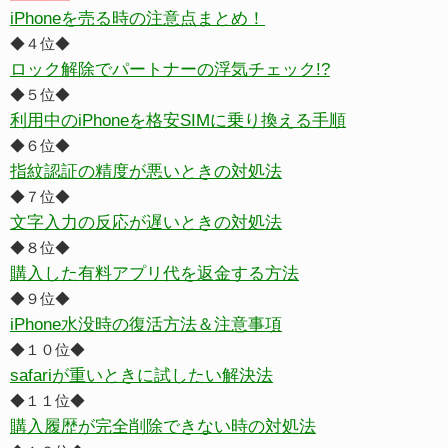
iPhoneを売る時の注意点まとめ！
◆４位◆
ロック解除でパートナーの浮気チェック!?
◆５位◆
利用中のiPhoneを格安SIMに乗り換える手順
◆６位◆
指紋認証の精度が悪いときの対処法
◆７位◆
文字入力の反応が遅いときの対処法
◆８位◆
購入した有料アプリ代を返金する方法
◆９位◆
iPhone水没時の復活方法＆注意事項
◆１０位◆
safariが重いときに試したい解決法
◆１１位◆
購入履歴が完全削除できない時の対処法