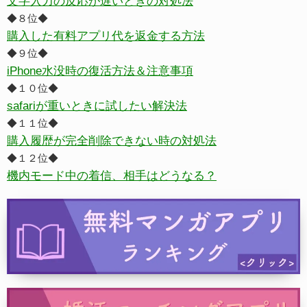
文字入力の反応が遅いときの対処法
◆８位◆
購入した有料アプリ代を返金する方法
◆９位◆
iPhone水没時の復活方法＆注意事項
◆１０位◆
safariが重いときに試したい解決法
◆１１位◆
購入履歴が完全削除できない時の対処法
◆１２位◆
機内モード中の着信、相手はどうなる？