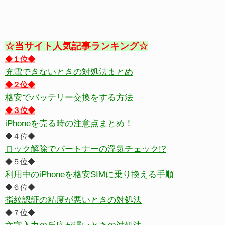
☆当サイト人気記事ランキング☆
◆１位◆
充電できないときの対処法まとめ
◆２位◆
格安でバッテリー交換をする方法
◆３位◆
iPhoneを売る時の注意点まとめ！
◆４位◆
ロック解除でパートナーの浮気チェック!?
◆５位◆
利用中のiPhoneを格安SIMに乗り換える手順
◆６位◆
指紋認証の精度が悪いときの対処法
◆７位◆