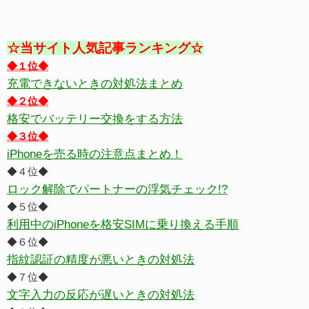
☆当サイト人気記事ランキング☆
◆１位◆
充電できないときの対処法まとめ
◆２位◆
格安でバッテリー交換をする方法
◆３位◆
iPhoneを売る時の注意点まとめ！
◆４位◆
ロック解除でパートナーの浮気チェック!?
◆５位◆
利用中のiPhoneを格安SIMに乗り換える手順
◆６位◆
指紋認証の精度が悪いときの対処法
◆７位◆
文字入力の反応が遅いときの対処法