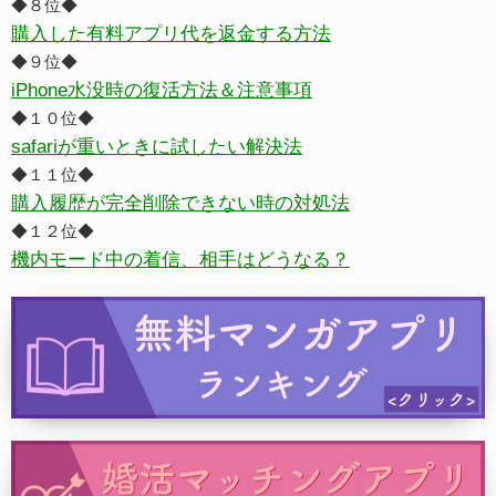
◆８位◆
購入した有料アプリ代を返金する方法
◆９位◆
iPhone水没時の復活方法＆注意事項
◆１０位◆
safariが重いときに試したい解決法
◆１１位◆
購入履歴が完全削除できない時の対処法
◆１２位◆
機内モード中の着信、相手はどうなる？