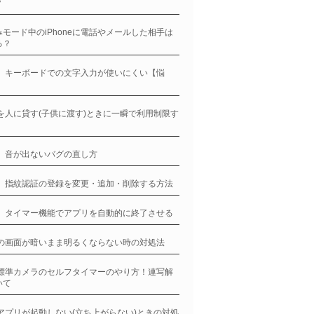
？
モード中のiPhoneに電話やメールした相手は
る？
ne、キーボードでの文字入力が使いにくい【悩
neを人に貸す(子供に渡す)ときに一瞬で利用制限す
ne、音が出ないバグの直し方
ne、指紋認証の登録を変更・追加・削除する方法
ne、タイマー機能でアプリを自動的に終了させる
neの画面が暗いまま明るくならない時の対処法
ne標準カメラのセルフタイマーのやり方！連写解
いて
neアプリが起動しない(立ち上がらない)ときの対処