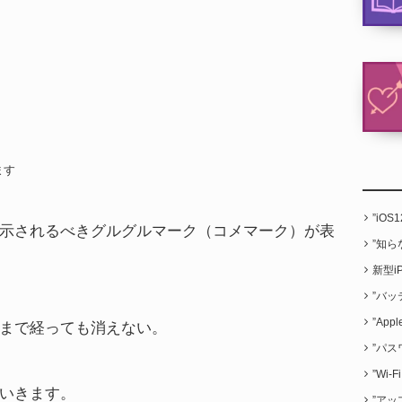
ます
”iO
示されるべきグルグルマーク（コメマーク）が表
”知
新型i
”バッ
”App
まで経っても消えない。
”パス
”Wi
いきます。
”アッ