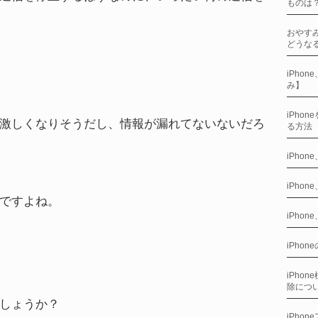
ものは
おやすみ
どうな
iPho
み】
iPho
激しくなりそうだし、情報が漏れてないないだろ
る方法
iPho
iPho
ですよね。
iPho
iPho
iPho
除につ
しょうか？
iPho