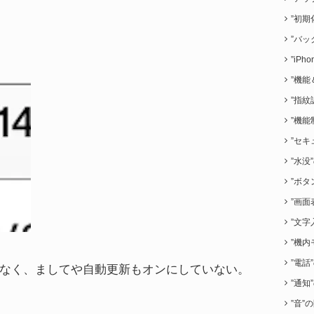
”初期
”バッ
”iP
”機能
”指紋
”機能
”セキ
”水没
”ボタ
”画面
”文字
”機内
”電話
なく、ましてや自動更新もオンにしていない。
”通知
”音”