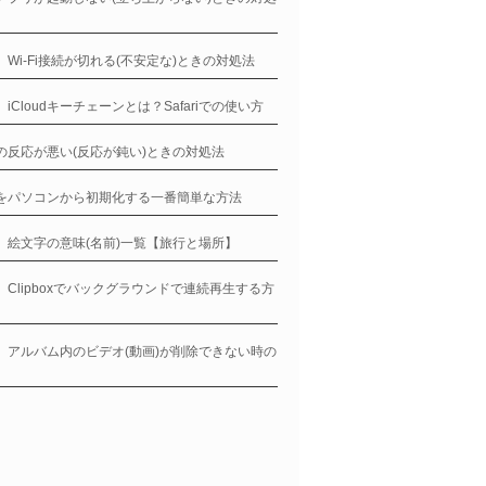
ne、Wi-Fi接続が切れる(不安定な)ときの対処法
e、iCloudキーチェーンとは？Safariでの使い方
neの反応が悪い(反応が鈍い)ときの対処法
neをパソコンから初期化する一番簡単な方法
ne、絵文字の意味(名前)一覧【旅行と場所】
ne、Clipboxでバックグラウンドで連続再生する方
ne、アルバム内のビデオ(動画)が削除できない時の