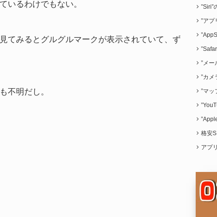
ているわけでもない。
”Sir
”アプ
”App
見てみるとグルグルマークが表示されていて、ず
”Saf
”メー
”カメ
も不明だし。
”マッ
”Yo
”App
格安S
アプ