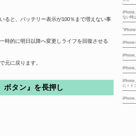
iPho
ない時
していると、バッテリー表示が100％まで増えない事
”iPh
一時的に明日以降へ変更しライフを回復させる
iPho
iPho
動で元に戻ります。
iPho
iPho
）ボタン』を長押し
に！ド
iPho