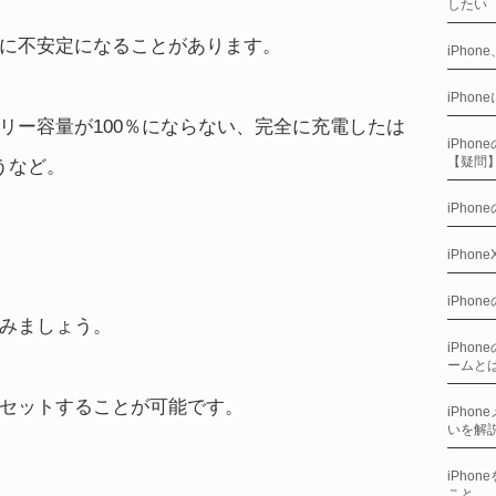
したい
に不安定になることがあります。
iPho
iPho
リー容量が100％にならない、完全に充電したは
iPho
【疑問
うなど。
iPho
iPho
iPho
てみましょう。
iPho
ームと
セットすることが可能です。
iPho
いを解
iPho
こと