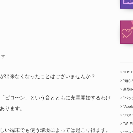
ます
”iO
が出来なくなったことはございませんか？
”知
新型i
「ピロ〜ン」という音とともに充電開始するわけ
”バッ
”App
あります。
”パス
”Wi
、新しい端末でも使う環境によっては起こり得ます。
”アッ