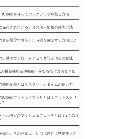
ne、iCloudを使ってバックアップを取る方法
neに保存されている自分の個人情報の確認方法
neの着信履歴で着信した時間を確認する方法は？
】
neの自動ダウンロードとは？各設定項目の意味
neXの最新機能＆他機種と異なる操作方法まとめ
neの機能制限とは？スクリーンタイムの使い方
neのiCloudフォトライブラリとは？フォトストリ
は？
neメール設定のプッシュ＆フェッチとは？2つの違
説
neを売るときの注意点・初期化以外に準備すべき