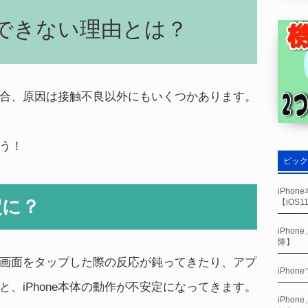
電ができない理由とは？
合、原因は接触不良以外にもいくつかあります。
う！
ピック
iPho
定に？
【iOS
iPho
降】
と、画面をタップした際の反応が鈍ってきたり、アプ
iPho
、iPhone本体の動作が不安定になってきます。
iPho