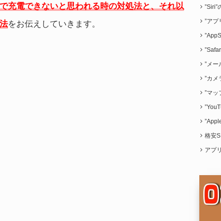
で
充電できないと思われる時の
対処法と、それ以
”Sir
”アプ
法
をお伝えしていきます。
”App
”Saf
”メー
”カメ
”マッ
”Yo
”App
格安S
アプ