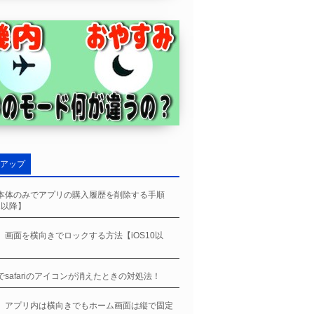
アップ
ne本体のみでアプリの購入履歴を削除する手順
11以降】
ne、画面を横向きでロックする方法【iOS10以
neでsafariのアイコンが消えたときの対処法！
ne、アプリ内は横向きでもホーム画面は縦で固定