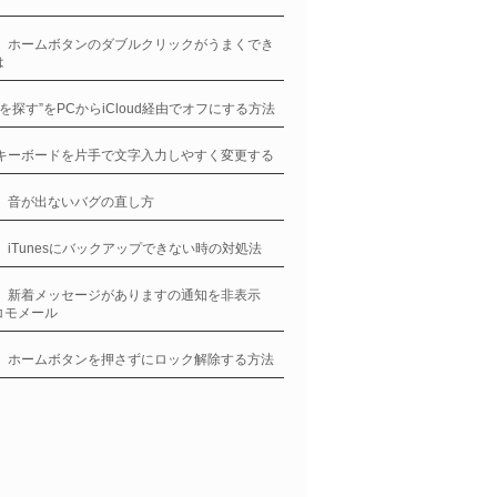
ne、ホームボタンのダブルクリックがうまくでき
は
oneを探す”をPCからiCloud経由でオフにする方法
neキーボードを片手で文字入力しやすく変更する
ne、音が出ないバグの直し方
ne、iTunesにバックアップできない時の対処法
ne、新着メッセージがありますの通知を非表示
コモメール
ne、ホームボタンを押さずにロック解除する方法