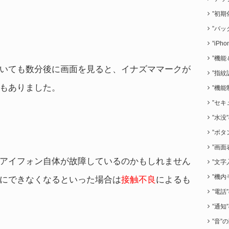
”初期
”バッ
”iP
”機能
いても数分後に画面を見ると、イナズママークが
”指紋
もありました。
”機能
”セキ
”水没
”ボタ
”画面
アイフォン自体が故障しているのかもしれません
”文字
”機内
にできなくなるといった場合は
接触不良
によるも
”電話
”通知
”音”