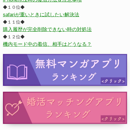
◆１０位◆
safariが重いときに試したい解決法
◆１１位◆
購入履歴が完全削除できない時の対処法
◆１２位◆
機内モード中の着信、相手はどうなる？