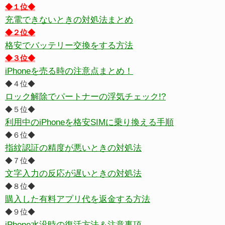
◆１位◆
充電できないときの対処法まとめ
◆２位◆
格安でバッテリー交換をする方法
◆３位◆
iPhoneを売る時の注意点まとめ！
◆４位◆
ロック解除でパートナーの浮気チェック!?
◆５位◆
利用中のiPhoneを格安SIMに乗り換える手順
◆６位◆
指紋認証の精度が悪いときの対処法
◆７位◆
文字入力の反応が遅いときの対処法
◆８位◆
購入した有料アプリ代を返金する方法
◆９位◆
iPhone水没時の復活方法＆注意事項