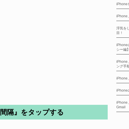
iPho
iPho
浮気をし
目！
iPho
シー編
iPho
ング手
iPho
iPho
iPho
Gmail
の間隔』をタップする