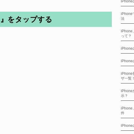
iPho
iPho
ィ』をタップする
法
iPho
って？
iPho
iPho
iPho
ザ一覧
iPho
示？
iPho
件
iPho