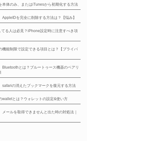
neを本体のみ、またはiTunesから初期化する方法
ne、AppleIDを完全に削除する方法は？【悩み】
てる人は必見？iPhone設定時に注意すべき項
neの機能制限で設定できる項目とは？【プライバ
】
ne、Bluetoothとは？ブルートゥース機器のペアリ
順
ne、safariの消えたブックマークを復元する方法
neのwalletとは？ウォレットの設定&使い方
ne、メールを取得できませんと出た時の対処法｜