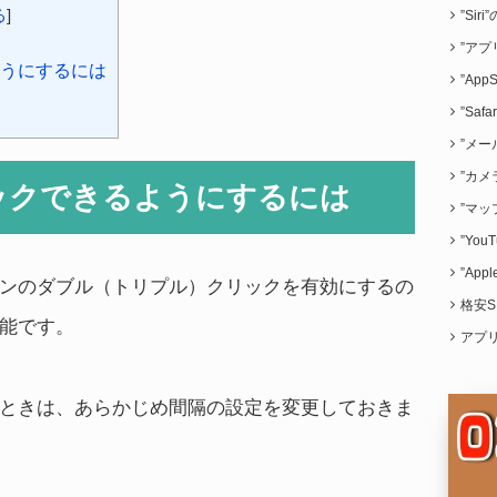
る
]
”Sir
”アプ
うにするには
”App
”Saf
”メー
”カメ
ックできるようにするには
”マッ
”Yo
”App
ンのダブル（トリプル）クリックを有効にするの
格安S
能です。
アプ
ときは、あらかじめ間隔の設定を変更しておきま