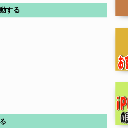
起動する
する