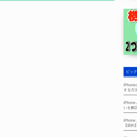
ピック
iPho
する方
iPho
いを解
iPho
【節約