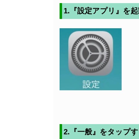
1.『設定アプリ』を
2.『一般』をタップ