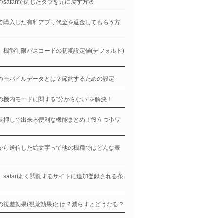
neのsafariで閉じたタブを元に戻す方法
neで購入した有料アプリ代金を返金してもらう方
ne、機能制限パスコードの初期設定値(デフォルト)
neのモバイルデータとは？節約するための設定
neの機内モードに関する”分からない”を解決！
ne長押しで出来る便利な機能まとめ！役立つ小ワ
！
neから送信した絵文字って他の機種ではどんな表
ne、safariよく閲覧するサイトに追加登録される条
neの視差効果(視覚効果)とは？減らすとどうなる？