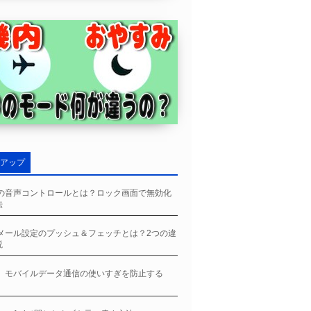
アップ
neの音声コントロールとは？ロック画面で無効化
法
neメール設定のプッシュ＆フェッチとは？2つの違
説
ne、モバイルデータ通信の使いすぎを防止する
】