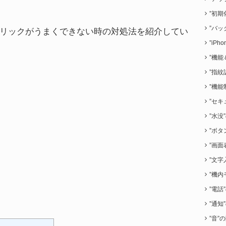
”初期
”バッ
リックがうまくできない時の対処法を紹介してい
”iP
”機能
”指紋
”機能
”セキ
”水没
”ボタ
”画面
”文字
”機内
”電話
”通知
”音”