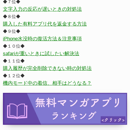
◆７位◆
文字入力の反応が遅いときの対処法
◆８位◆
購入した有料アプリ代を返金する方法
◆９位◆
iPhone水没時の復活方法＆注意事項
◆１０位◆
safariが重いときに試したい解決法
◆１１位◆
購入履歴が完全削除できない時の対処法
◆１２位◆
機内モード中の着信、相手はどうなる？