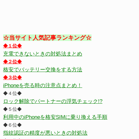
☆当サイト人気記事ランキング☆
◆１位◆
充電できないときの対処法まとめ
◆２位◆
格安でバッテリー交換をする方法
◆３位◆
iPhoneを売る時の注意点まとめ！
◆４位◆
ロック解除でパートナーの浮気チェック!?
◆５位◆
利用中のiPhoneを格安SIMに乗り換える手順
◆６位◆
指紋認証の精度が悪いときの対処法