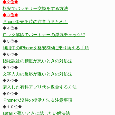
◆２位◆
格安でバッテリー交換をする方法
◆３位◆
iPhoneを売る時の注意点まとめ！
◆４位◆
ロック解除でパートナーの浮気チェック!?
◆５位◆
利用中のiPhoneを格安SIMに乗り換える手順
◆６位◆
指紋認証の精度が悪いときの対処法
◆７位◆
文字入力の反応が遅いときの対処法
◆８位◆
購入した有料アプリ代を返金する方法
◆９位◆
iPhone水没時の復活方法＆注意事項
◆１０位◆
safariが重いときに試したい解決法