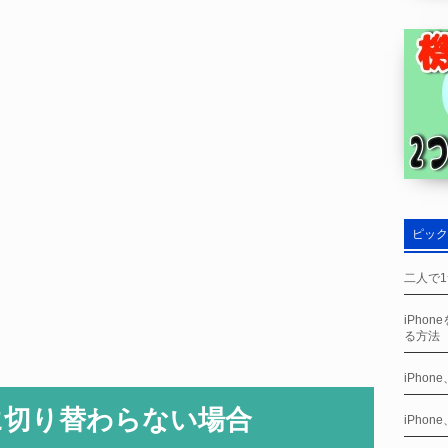
ピック
二人で1
iPho
る方法
iPho
に切り替わらない場合
iPho