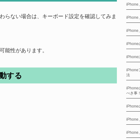
iPho
わらない場合は、キーボード設定を確認してみま
iPho
iPho
iPho
可能性があります。
iPho
iPho
起動する
法
iPho
べき事
iPho
iPho
iPhon