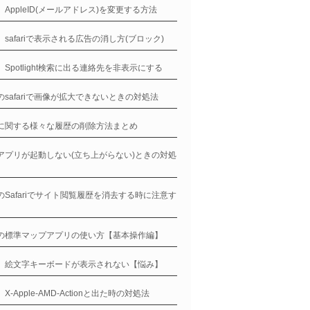
ne、AppleID(メールアドレス)を変更する方法
ne、safariで表示される広告の消し方(ブロック)
ne、Spotlight検索に出る連絡先を非表示にする
neのsafariで画像が拡大できないときの対処法
neに関する様々な履歴の削除方法まとめ
neアプリが起動しない(立ち上がらない)ときの対処
neのSafariでサイト閲覧履歴を消去する時に注意す
！
neの標準マップアプリの使い方【基本操作編】
ne、絵文字キーボードが表示されない【悩み】
e、X-Apple-AMD-Actionと出た時の対処法