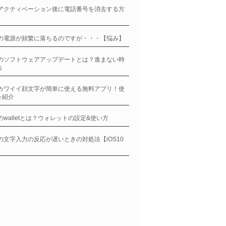
neアクティベーション後に電話番号を消去する方
neの電源が頻繁に落ちるのですが・・・【悩み】
neのソフトウェアアップデートとは？進まない時
法
neカワイイ顔文字が簡単に使える無料アプリ！使
を紹介
neのwalletとは？ウォレットの設定&使い方
neの文字入力の反応が遅いときの対処法【iOS10