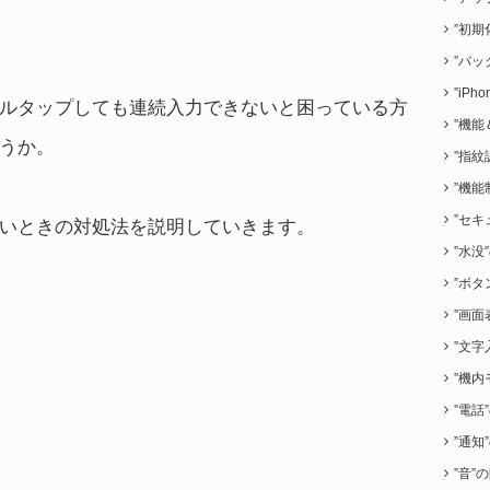
”初期
”バッ
”iP
ルタップしても連続入力できないと困っている方
”機能
うか。
”指紋
”機能
”セキ
いときの対処法を説明していきます。
”水没
”ボタ
”画面
”文字
”機内
”電話
”通知
”音”