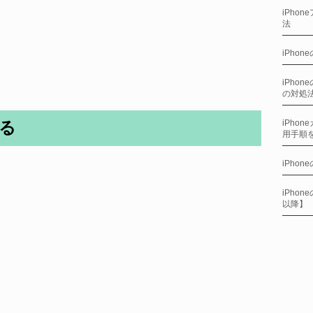
iPho
法
iPho
iPho
の対処
iPho
する
用手順
iPho
iPho
以降】