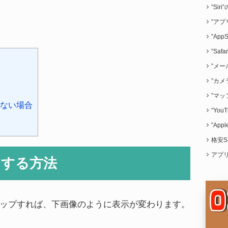
”Sir
”アプ
”App
”Saf
”メー
”カメ
”マッ
ない場合
”Yo
”App
格安S
アプ
力する方法
ップすれば、下画像のように表示が変わります。