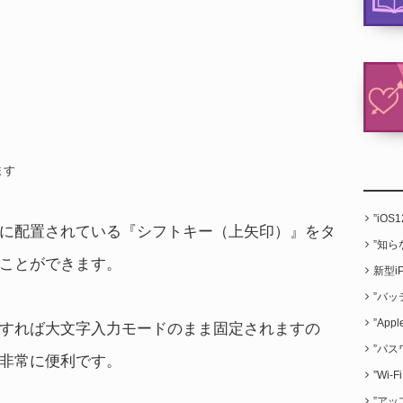
ます
”iO
左側に配置されている『シフトキー（上矢印）』をタ
”知
ことができます。
新型i
”バッ
”App
すれば大文字入力モードのまま固定されますの
”パス
非常に便利です。
”Wi
”アッ