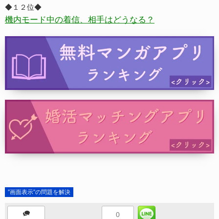
◆１２位◆
機内モード中の着信、相手はどうなる？
”画面表示”の問題を解決
0