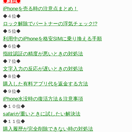
◆３位◆
iPhoneを売る時の注意点まとめ！
◆４位◆
ロック解除でパートナーの浮気チェック!?
◆５位◆
利用中のiPhoneを格安SIMに乗り換える手順
◆６位◆
指紋認証の精度が悪いときの対処法
◆７位◆
文字入力の反応が遅いときの対処法
◆８位◆
購入した有料アプリ代を返金する方法
◆９位◆
iPhone水没時の復活方法＆注意事項
◆１０位◆
safariが重いときに試したい解決法
◆１１位◆
購入履歴が完全削除できない時の対処法