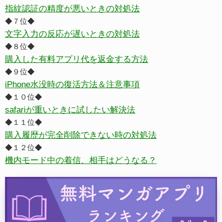
指紋認証の精度が悪いときの対処法
◆７位◆
文字入力の反応が遅いときの対処法
◆８位◆
購入した有料アプリ代を返金する方法
◆９位◆
iPhone水没時の復活方法＆注意事項
◆１０位◆
safariが重いときに試したい解決法
◆１１位◆
購入履歴が完全削除できない時の対処法
◆１２位◆
機内モード中の着信、相手はどうなる？