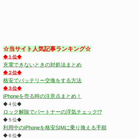
☆当サイト人気記事ランキング☆
◆１位◆
充電できないときの対処法まとめ
◆２位◆
格安でバッテリー交換をする方法
◆３位◆
iPhoneを売る時の注意点まとめ！
◆４位◆
ロック解除でパートナーの浮気チェック!?
◆５位◆
利用中のiPhoneを格安SIMに乗り換える手順
◆６位◆