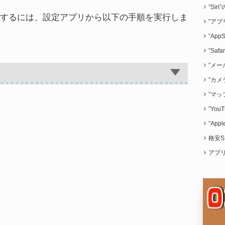
”Sir
を設定するには、設定アプリから以下の手順を実行しま
”アプ
”App
”Saf
”メー
”カメ
”マッ
”Yo
”App
格安S
アプ