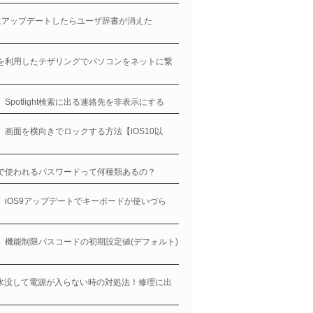
0にアップデートしたらユーザ辞書が消えた
】
neを利用したテザリングでパソコンをネットに繋
！
ne、Spotlight検索に出る連絡先を非表示にする
ne、画面を横向きでロックする方法【iOS10以
neで使われるパスワードって何種類あるの？
ne、iOS9アップデートでキーボードが使いづら
ne、機能制限パスコードの初期設定値(デフォルト)
ne水没して電源が入らない時の対処法！修理に出