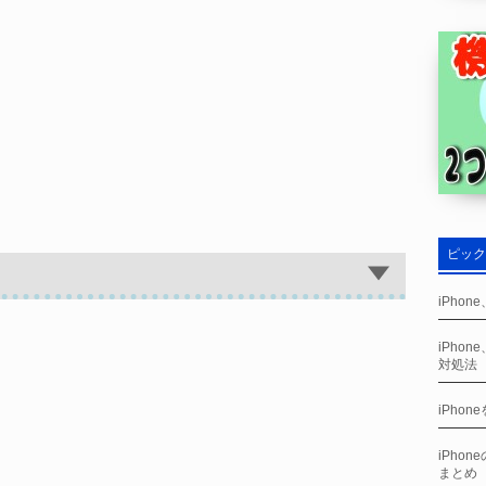
ピック
iPho
iPho
対処法
iPho
iPho
まとめ