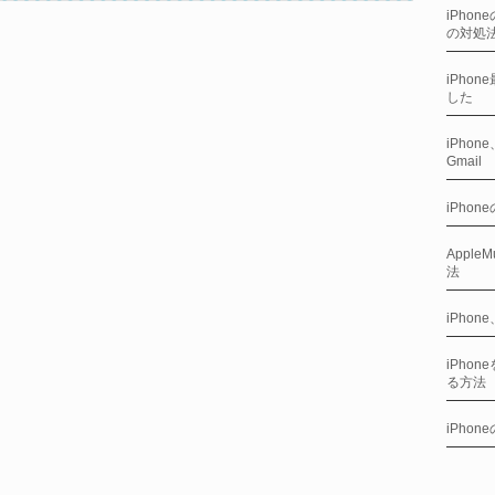
iPho
の対処
iPho
した
iPho
Gmail
iPho
Appl
法
iPho
iPho
る方法
iPho