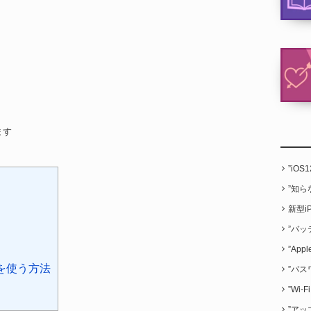
ます
”iO
”知
新型i
”バッ
”App
ーンを使う方法
”パス
”Wi
”アッ