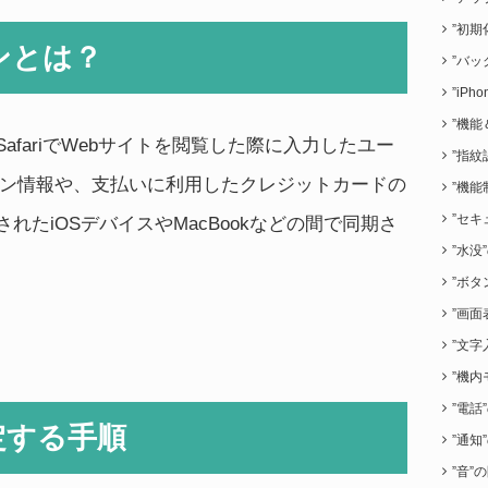
”初期
ーンとは？
”バッ
”iP
”機能
SafariでWebサイトを閲覧した際に入力したユー
”指紋
ン情報や、支払いに利用したクレジットカードの
”機能
”セキ
けされたiOSデバイスやMacBookなどの間で同期さ
”水没
”ボタ
”画面
”文字
”機内
”電話
定する手順
”通知
”音”