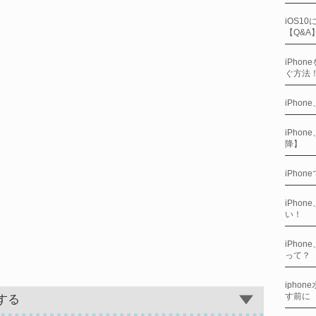
iOS1
【Q&A
iPho
ぐ方法
iPho
iPho
降】
iPho
iPho
い！
iPho
って？
ipho
す前に
する