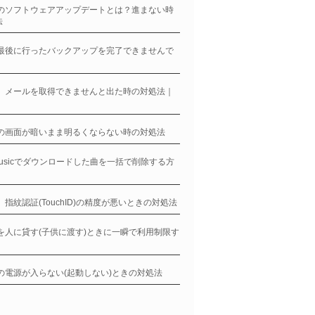
neのソフトウェアアップデートとは？進まない時
法
ne最後に行ったバックアップを完了できませんで
ne、メールを取得できませんと出た時の対処法｜
neの画面が暗いまま明るくならない時の対処法
eMusicでダウンロードした曲を一括で削除する方
ne、指紋認証(TouchID)の精度が悪いときの対処法
neを人に貸す(子供に渡す)ときに一瞬で利用制限す
neの電源が入らない(起動しない)ときの対処法