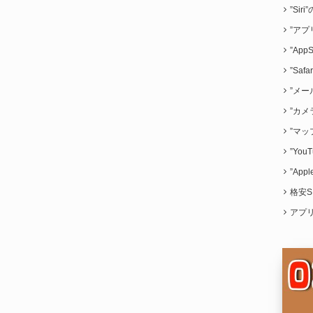
”Sir
”アプ
”App
”Saf
”メー
”カメ
”マッ
”Yo
”App
格安S
アプ