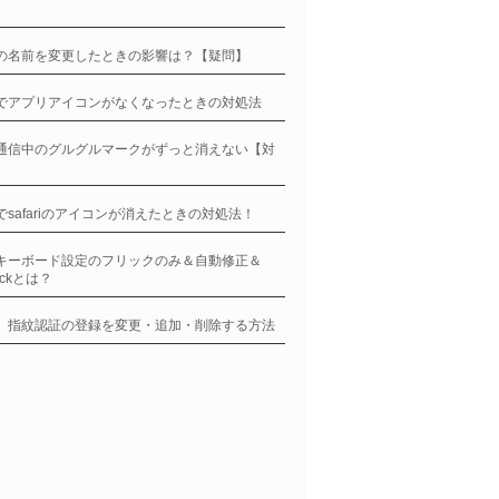
neの名前を変更したときの影響は？【疑問】
neでアプリアイコンがなくなったときの対処法
ne通信中のグルグルマークがずっと消えない【対
】
neでsafariのアイコンが消えたときの対処法！
neキーボード設定のフリックのみ＆自動修正＆
ockとは？
ne、指紋認証の登録を変更・追加・削除する方法