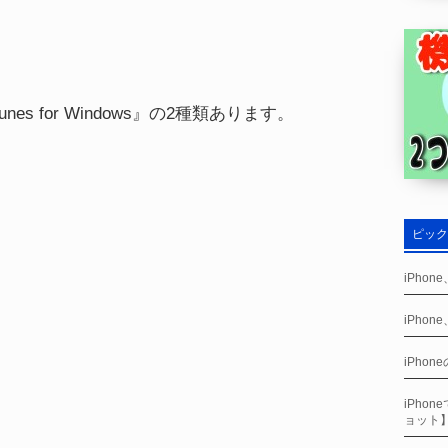
『iTunes for Windows』の2種類あります。
ピック
iPho
iPho
iPho
iPho
ョット