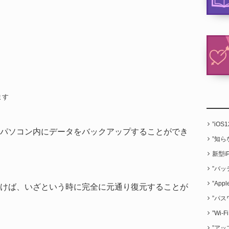
ます
”iO
パソコン内にデータをバックアップすることができ
”知
新型i
”バッ
”App
けば、いざという時に完全に元通り復元することが
”パス
”Wi
”アッ