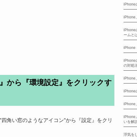
iPho
iPho
iPho
ームと
iPhon
iPho
の対処
iPho
nes』から『環境設定』をクリックす
iPho
iPho
iPho
上の”四角い窓のようなアイコン”から『設定』をクリ
いを解
浮気をし