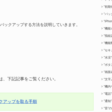
”初期
”バッ
”iP
ンにバックアップする方法を説明していきます。
”機能
”指紋
”機能
”セキ
”水没
”ボタ
”画面
場合は、下記記事をご覧ください。
”文字
”機内
”電話
”通知
バックアップを取る手順
”音”