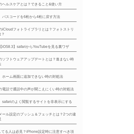
neのヘルスケアとは？できること&使い方
ne、パスコードを6桁から4桁に戻す方法
neのiCloudフォトライブラリとは？フォトストリ
は？
e【iOS8.3】safariからYouTubeを見る裏ワザ
neのソフトウェアアップデートとは？進まない時
法
ne、ホーム画面に追加できない時の対処法
neの電話で通話中の声が聞こえにくい時の対処法
ne、safariのよく閲覧するサイトを非表示にする
neメール設定のプッシュ＆フェッチとは？2つの違
説
てる人は必見？iPhone設定時に注意すべき項