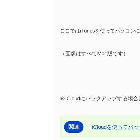
ここではiTunesを使ってパソコ
（画像はすべてMac版です）
※iCloudにバックアップする
関連
iCloudを使って