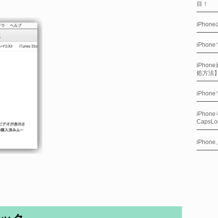
目！
iPho
iPho
iPho
処方法
iPho
iPho
CapsL
iPho