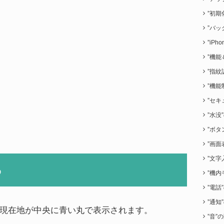
”初期
”バッ
”iP
”機能
”指紋
”機能
”セキ
”水没
”ボタ
”画面
”文字
る
”機内
”電話
”通知
現在地が中央に青い丸で表示されます。
”音”