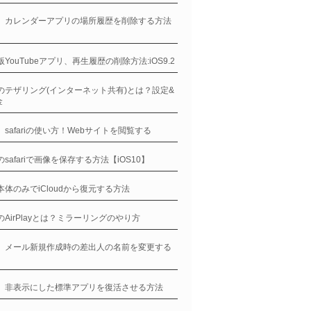
ne、カレンダーアプリの場所履歴を削除する方法
e版YouTubeアプリ、再生履歴の削除方法:iOS9.2
neのテザリング(インターネット共有)とは？設定&
金
ne、safariの使い方！Webサイトを閲覧する
eのsafariで画像を保存する方法【iOS10】
ne本体のみでiCloudから復元する方法
neのAirPlayとは？ミラーリングのやり方
ne、メール新規作成時の差出人の名前を変更する
ne、非表示にした標準アプリを復活させる方法