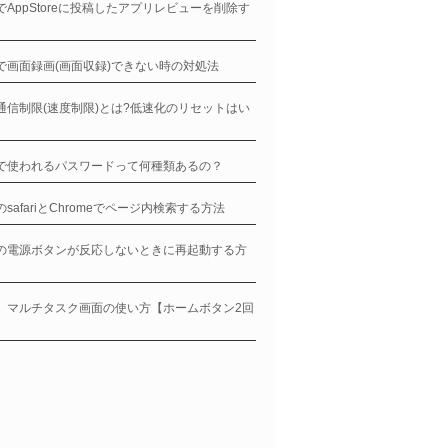
neでAppStoreに投稿したアプリレビューを削除す
neで画面録画(画面収録)できない時の対処法
ne通信制限(速度制限)とは?低速化のリセットはい
neで使われるパスワードって何種類あるの？
eのsafariとChromeでページ内検索する方法
neの電源ボタンが反応しないときに再起動する方
ne、マルチタスク画面の使い方【ホームボタン2回
】