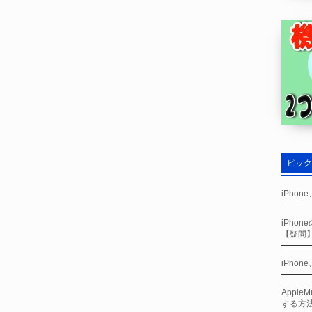
ピック
iPho
iPho
【疑問
iPho
Appl
する方