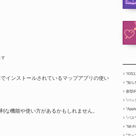
ます
”iO
標準でインストールされているマップアプリの使い
”知
新型i
”バッ
”App
利な機能や使い方があるかもしれません。
”パス
”Wi
”アッ