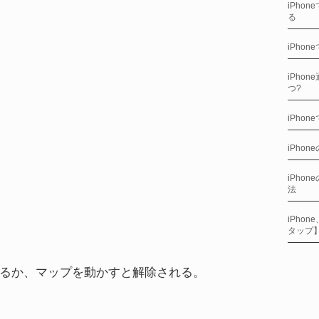
iPho
る
iPho
iPho
つ?
iPho
iPhon
iPho
法
iPho
タップ
るか、マップを動かすと解除される。