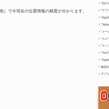
”Sir
色）で今現在の位置情報の精度が分かります。
”アプ
”App
”Saf
”メー
”カメ
”マッ
”Yo
”App
格安S
アプ