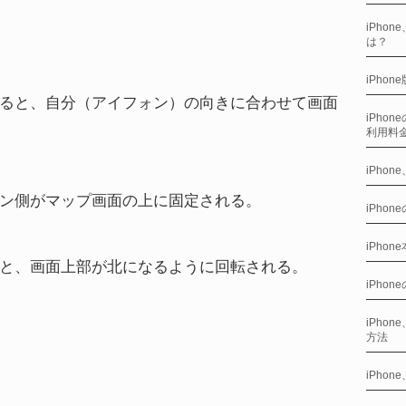
iPho
は？
iPhon
ると、自分（アイフォン）の向きに合わせて画面
iPho
利用料
iPho
ン側がマップ画面の上に固定される。
iPhon
iPho
と、画面上部が北になるように回転される。
iPho
iPho
方法
iPho