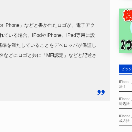
or iPhone」などと書かれたロゴが、電子アク
いる場合、iPodやiPhone、iPad専用に設
能基準を満たしていることをデベロッパが保証し
名などにロゴと共に「MFi認定」などと記述さ
ピック
iPho
法！
iPho
対処法
iPho
成方法