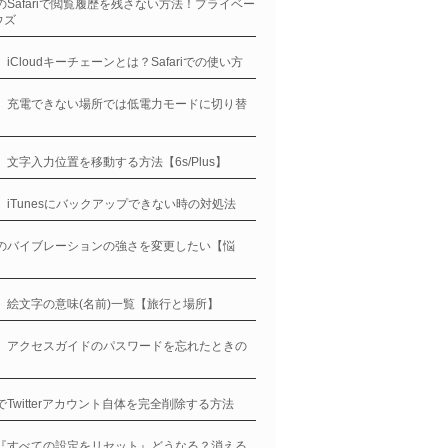
neのSafariで閲覧履歴を残さない方法！プライベー
ウズ
e、iCloudキーチェーンとは？Safariでの使い方
ne、充電できない場所では低電力モードに切り替
！
ne、文字入力位置を移動する方法【6s/Plus】
ne、iTunesにバックアップできない時の対処法
neのバイブレーションの強さを変更したい【悩
ne、絵文字の意味(名前)一覧【旅行と場所】
ne、アクセスガイドのパスワードを忘れたときの
neでTwitterアカウント自体を完全削除する方法
ne『すべての設定をリセット』どうなる？消える