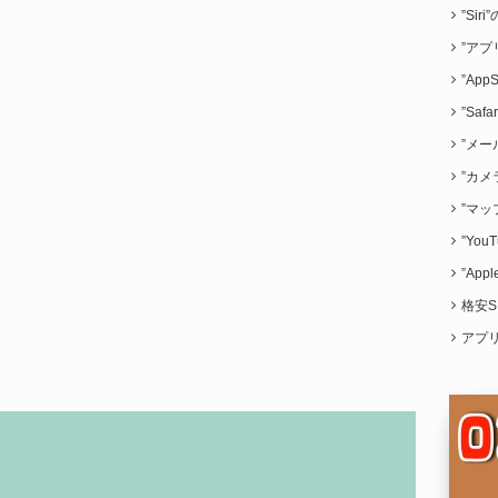
”Sir
”アプ
”App
”Saf
”メー
”カメ
”マッ
”Yo
”App
格安S
アプ