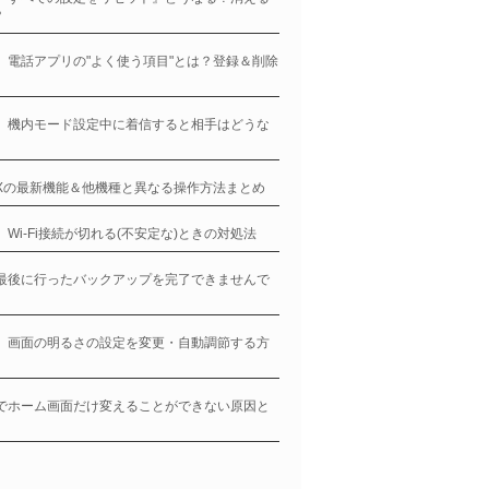
？
ne、電話アプリの"よく使う項目"とは？登録＆削除
ne、機内モード設定中に着信すると相手はどうな
neXの最新機能＆他機種と異なる操作方法まとめ
ne、Wi-Fi接続が切れる(不安定な)ときの対処法
ne最後に行ったバックアップを完了できませんで
ne、画面の明るさの設定を変更・自動調節する方
neでホーム画面だけ変えることができない原因と