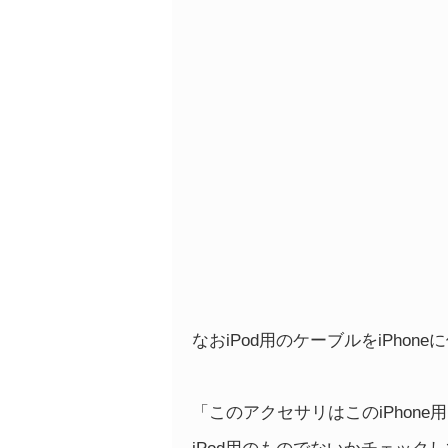
なおiPod用のケーブルをiPho
「このアクセサリはこのiPhon