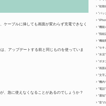
”初期
”バッ
”iP
、ケーブルに挿しても画面が変わらず充電できなく
”機能
”指紋
”機能
”セキ
ーブルは、アップデートする前と同じものを使っていま
”水没
”ボタ
”画面
”文字
”機内
”電話
が、急に使えなくなることがあるのでしょうか？
”通知
”音”