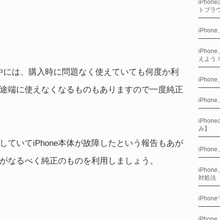
iPho
トブラ
iPhon
iPho
えよう
の中には、購入時に問題なく使えていても何度か利
iPho
途端に使えなくなるものもありますので一度純正
iPho
iPho
み】
ていてiPhone本体が故障したという報告もあが
iPho
がなるべく純正のものを利用しましょう。
iPho
対処法
iPho
iPho