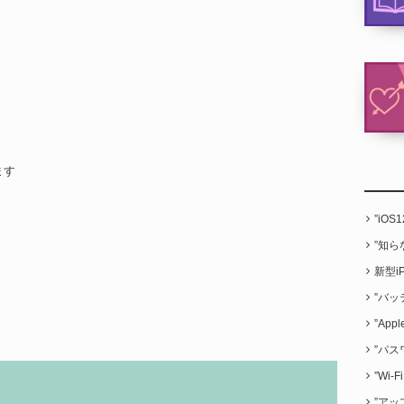
ます
”iO
”知
新型i
”バッ
”App
”パス
”Wi
”アッ