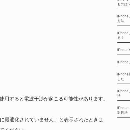
ものは
iPho
方法
iPho
る？
iPho
iPho
iPho
した
iPho
法
neに使用すると電波干渉が起こる可能性があります。
iPho
対処法
e用に最適化されていません」と表示されたときは