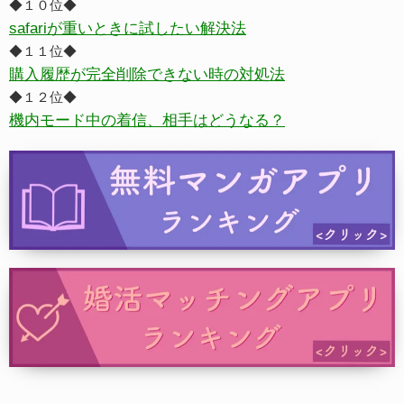
◆１０位◆
safariが重いときに試したい解決法
◆１１位◆
購入履歴が完全削除できない時の対処法
◆１２位◆
機内モード中の着信、相手はどうなる？