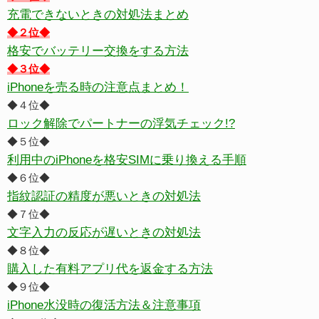
充電できないときの対処法まとめ
◆２位◆
格安でバッテリー交換をする方法
◆３位◆
iPhoneを売る時の注意点まとめ！
◆４位◆
ロック解除でパートナーの浮気チェック!?
◆５位◆
利用中のiPhoneを格安SIMに乗り換える手順
◆６位◆
指紋認証の精度が悪いときの対処法
◆７位◆
文字入力の反応が遅いときの対処法
◆８位◆
購入した有料アプリ代を返金する方法
◆９位◆
iPhone水没時の復活方法＆注意事項