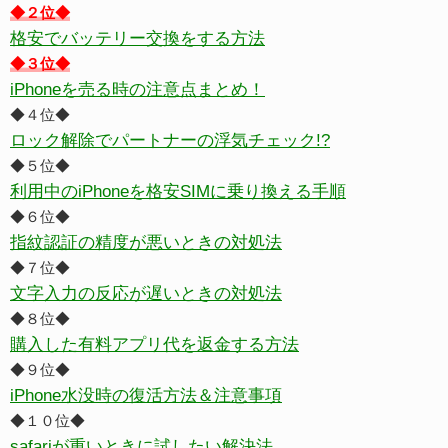
◆２位◆
格安でバッテリー交換をする方法
◆３位◆
iPhoneを売る時の注意点まとめ！
◆４位◆
ロック解除でパートナーの浮気チェック!?
◆５位◆
利用中のiPhoneを格安SIMに乗り換える手順
◆６位◆
指紋認証の精度が悪いときの対処法
◆７位◆
文字入力の反応が遅いときの対処法
◆８位◆
購入した有料アプリ代を返金する方法
◆９位◆
iPhone水没時の復活方法＆注意事項
◆１０位◆
safariが重いときに試したい解決法